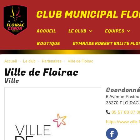
Panneau de gestion des cookies
CLUB MUNICIPAL FLO
ACCUEIL
LE CLUB
EQUIPES
BOUTIQUE
GYMNASE ROBERT RALITE FLO
Accueil
Le club
Partenaires
Ville de Floirac
Ville de Floirac
Ville
Coordonné
6 Avenue Pasteu
33270 FLOIRAC
05 57 80 87 0
https://www.ville-f